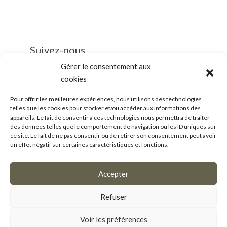
Suivez-nous
Gérer le consentement aux
cookies
Pour offrir les meilleures expériences, nous utilisons des technologies
telles que les cookies pour stocker et/ou accéder aux informations des
Business/Mice
appareils. Le fait de consentir à ces technologies nous permettra de traiter
des données telles que le comportement de navigation ou les ID uniques sur
Salle de presse
ce site. Le fait de ne pas consentir ou de retirer son consentement peut avoir
un effet négatif sur certaines caractéristiques et fonctions.
Accepter
OpenSub
Refuser
CRM de dématérialisation de la gestion des
subventions édité par la
Société Lanteas
Voir les préférences