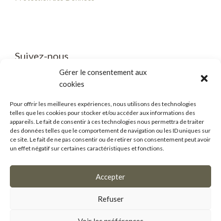
Suivez-nous
Gérer le consentement aux
cookies
Pour offrir les meilleures expériences, nous utilisons des technologies
telles que les cookies pour stocker et/ou accéder aux informations des
Business/Mice
appareils. Le fait de consentir à ces technologies nous permettra de traiter
des données telles que le comportement de navigation ou les ID uniques sur
Salle de presse
ce site. Le fait de ne pas consentir ou de retirer son consentement peut avoir
un effet négatif sur certaines caractéristiques et fonctions.
Accepter
OpenSub
Refuser
CRM de dématérialisation de la gestion des subventions
édité par la
Société Lanteas
Voir les préférences