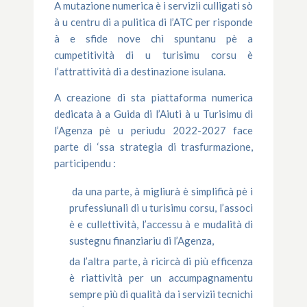
A mutazione numerica è i servizii culligati sò
à u centru di a pulitica di l’ATC per risponde
à e sfide nove chì spuntanu pè a
cumpetitività di u turisimu corsu è
l’attrattività di a destinazione isulana.
A creazione di sta piattaforma numerica
dedicata à a Guida di l’Aiuti à u Turisimu di
l’Agenza pè u periudu 2022-2027 face
parte di ‘ssa strategia di trasfurmazione,
participendu :
da una parte, à migliurà è simplificà pè i
prufessiunali di u turisimu corsu, l’associ
è e cullettività, l’accessu à e mudalità di
sustegnu finanziariu di l’Agenza,
da l’altra parte, à ricircà di più efficenza
è riattività per un accumpagnamentu
sempre più di qualità da i servizii tecnichi