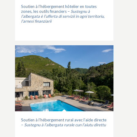
Soutien à l’hébergement hôtelier en toutes
zones, les outils financiers –
Sustegnu à
l’albergata è l’ufferta di servizii in ogni territoriu,
l’arnesi finanziarii
Soutien à l’hébergement rural avec l’aide directe
–
Sustegnu à l’albergata rurale cun l’aiutu direttu