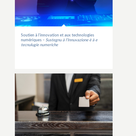
candidature à un appel à projet ou à un appel à
manifestation d’intérêt en vous inscrivant sur la plateforme
de l’ATC. Vous pouvez ainsi nous adresser votre dossier en
ligne, en toute sécurité.
Soutien à l’innovation et aux technologies
numériques –
Sustegnu à l’Innuvazione è à e
tecnulugie numeriche