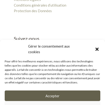
Conditions générales d’utilisation
Protection des Données
Suivez-nous
Gérer le consentement aux
cookies
Pour offrir les meilleures expériences, nous utilisons des technologies
telles que les cookies pour stocker et/ou accéder aux informations des
Business/Mice
appareils. Le fait de consentir à ces technologies nous permettra de traiter
des données telles que le comportement de navigation ou les ID uniques sur
Salle de presse
ce site. Le fait de ne pas consentir ou de retirer son consentement peut avoir
un effet négatif sur certaines caractéristiques et fonctions.
Accepter
OpenSub