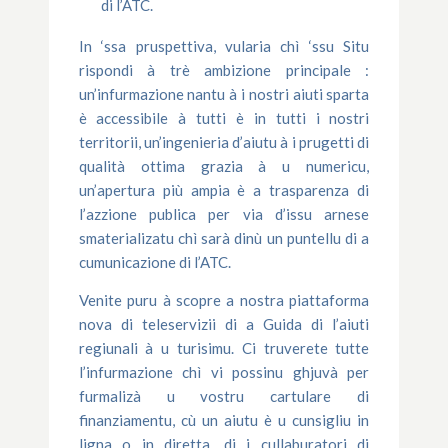
di l’ATC.
In ‘ssa pruspettiva, vularia chì ‘ssu Situ
rispondi à trè ambizione principale :
un’infurmazione nantu à i nostri aiuti sparta
è accessibile à tutti è in tutti i nostri
territorii, un’ingenieria d’aiutu à i prugetti di
qualità ottima grazia à u numericu,
un’apertura più ampia è a trasparenza di
l’azzione publica per via d’issu arnese
smaterializatu chì sarà dinù un puntellu di a
cumunicazione di l’ATC.
Venite puru à scopre a nostra piattaforma
nova di teleservizii di a Guida di l’aiuti
regiunali à u turisimu. Ci truverete tutte
l’infurmazione chì vi possinu ghjuvà per
furmalizà u vostru cartulare di
finanziamentu, cù un aiutu è u cunsigliu in
ligna o in diretta, di i cullaburatori di