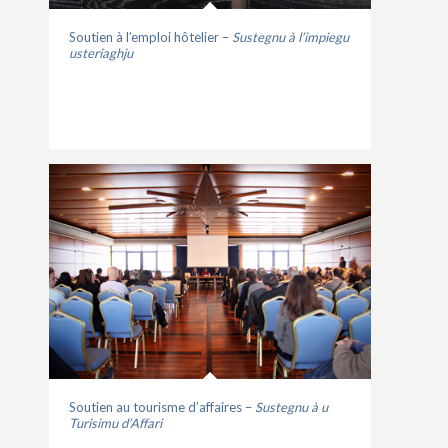
Soutien à l’emploi hôtelier –
Sustegnu à l’impiegu
usteriaghju
Soutien au tourisme d’affaires –
Sustegnu à u
Turisimu d’Affari