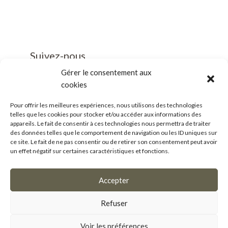
Suivez-nous
Gérer le consentement aux
cookies
Pour offrir les meilleures expériences, nous utilisons des technologies
telles que les cookies pour stocker et/ou accéder aux informations des
Business/Mice
appareils. Le fait de consentir à ces technologies nous permettra de traiter
des données telles que le comportement de navigation ou les ID uniques sur
Salle de presse
ce site. Le fait de ne pas consentir ou de retirer son consentement peut avoir
un effet négatif sur certaines caractéristiques et fonctions.
Accepter
OpenSub
Refuser
CRM de dématérialisation de la gestion des
subventions édité par la
Société Lanteas
Voir les préférences