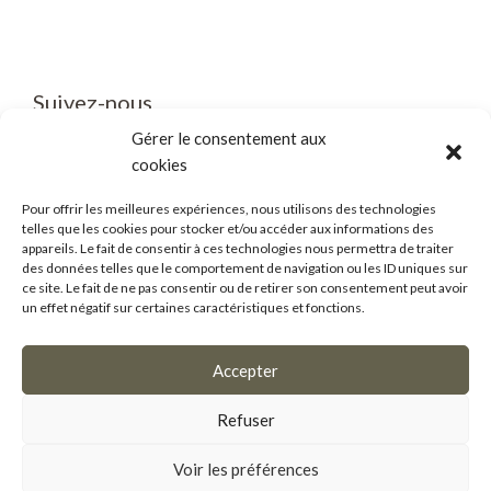
Suivez-nous
Gérer le consentement aux
cookies
Pour offrir les meilleures expériences, nous utilisons des technologies
telles que les cookies pour stocker et/ou accéder aux informations des
Business/Mice
appareils. Le fait de consentir à ces technologies nous permettra de traiter
des données telles que le comportement de navigation ou les ID uniques sur
Salle de presse
ce site. Le fait de ne pas consentir ou de retirer son consentement peut avoir
un effet négatif sur certaines caractéristiques et fonctions.
Accepter
OpenSub
Refuser
CRM de dématérialisation de la gestion des subventions
édité par la
Société Lanteas
Voir les préférences